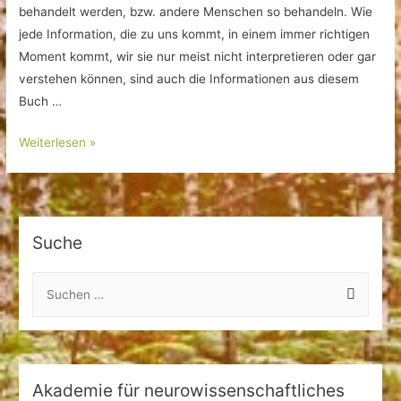
behandelt werden, bzw. andere Menschen so behandeln. Wie
jede Information, die zu uns kommt, in einem immer richtigen
Moment kommt, wir sie nur meist nicht interpretieren oder gar
verstehen können, sind auch die Informationen aus diesem
Buch …
„Niemand
Weiterlesen »
ist
Nobody“
–
Grazyna
Suche
Fosar
S
u
c
h
e
Akademie für neurowissenschaftliches