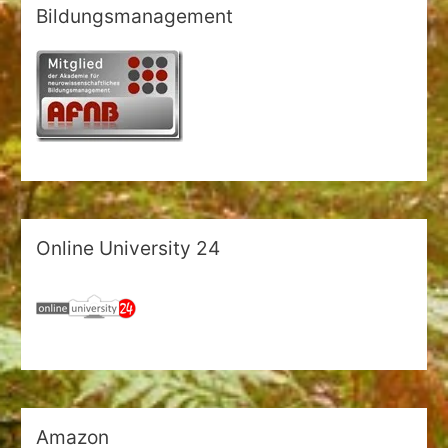
n
Bildungsmanagement
n
a
c
h
:
Online University 24
Amazon